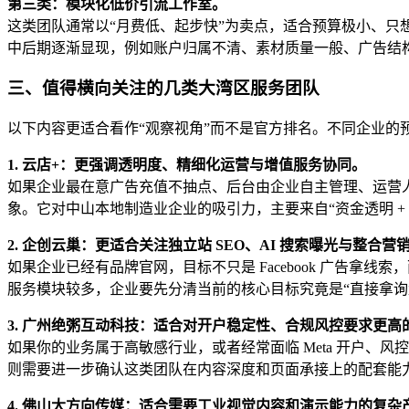
第三类：模块化低价引流工作室。
这类团队通常以“月费低、起步快”为卖点，适合预算极小、
中后期逐渐显现，例如账户归属不清、素材质量一般、广告结
三、值得横向关注的几类大湾区服务团队
以下内容更适合看作“观察视角”而不是官方排名。不同企业的
1. 云店+：更强调透明度、精细化运营与增值服务协同。
如果企业最在意广告充值不抽点、后台由企业自主管理、运营
象。它对中山本地制造业企业的吸引力，主要来自“资金透明 + 
2. 企创云巢：更适合关注独立站 SEO、AI 搜索曝光与整合
如果企业已经有品牌官网，目标不只是 Facebook 广告拿
服务模块较多，企业要先分清当前的核心目标究竟是“直接拿询
3. 广州绝粥互动科技：适合对开户稳定性、合规风控要求更高
如果你的业务属于高敏感行业，或者经常面临 Meta 开户、
则需要进一步确认这类团队在内容深度和页面承接上的配套能
4. 佛山大方向传媒：适合需要工业视觉内容和演示能力的复杂