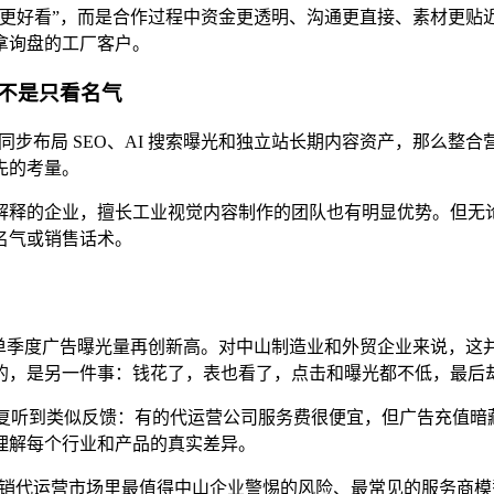
表更好看”，而是合作过程中资金更透明、沟通更直接、素材更贴
拿询盘的工厂客户。
不是只看名气
，还想同步布局 SEO、AI 搜索曝光和独立站长期内容资产，那
先的考量。
解释的企业，擅长工业视觉内容制作的团队也有明显优势。但无
名气或销售话术。
ook 平台单季度广告曝光量再创新高。对中山制造业和外贸企业来说
的，是另一件事：钱花了，表也看了，点击和曝光都不低，最后
反复听到类似反馈：有的代运营公司服务费很便宜，但广告充值
理解每个行业和产品的真实差异。
海外营销代运营市场里最值得中山企业警惕的风险、最常见的服务