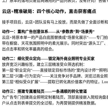
工厂原本的落地页是官网通用的产品列表页，没有针对广告做
云店+精准破局：四个核心动作，直击获客痛点
接手项目后，云店+团队没有马上投放，而是先做了全面诊断
动作一：重构广告创意体系——从“参数表”到“场景秀”
云店+将原本单一的产品白底图替换成“场景化展示”——专门
带在橱窗、天花氛围照明中的柔光展示。同时突出“源头工厂、
出点击率和转化率最高的组合。
动作二：细化受众定向——锁定海外商业照明专业买家
放弃宽泛兴趣标签，建立三层精准受众筛选机制：
第一层“职业定向”——直接锁定目标市场的“室内设计师”“照明设
第二层“兴趣+行为定向”——关注竞争对手品牌、浏览过商业照明设
第三层“相似受众扩展”——提取已转化高价值客户的特征，Looka
动作三：搭建专属着陆页——一条通顺的转化管道
为广告专门创建商业照明定制着陆页，顶部直接嵌入简短询盘表单（
户从点击到表单提交的全过程，为再营销提供精准数据。