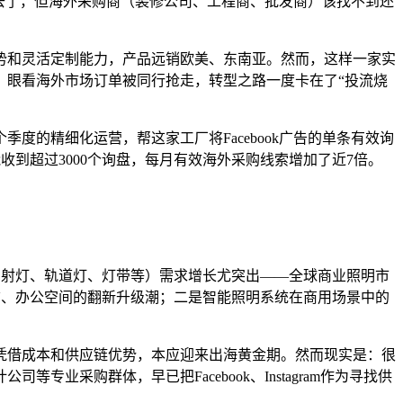
出去了，但海外采购商（装修公司、工程商、批发商）该找不到还
势和灵活定制能力，产品远销欧美、东南亚。然而，这样一家实
挂，眼看海外市场订单被同行抢走，转型之路一度卡在了“投流烧
度的精细化运营，帮这家工厂将Facebook广告的单条有效询
能收到超过3000个询盘，每月有效海外采购线索增加了近7倍。
（筒灯、射灯、轨道灯、灯带等）需求增长尤突出——全球商业照明市
售店铺、办公空间的翻新升级潮；二是智能照明系统在商用场景中的
厂凭借成本和供应链优势，本应迎来出海黄金期。然而现实是：很
采购群体，早已把Facebook、Instagram作为寻找供