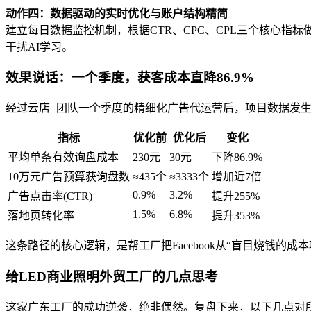
动作四：数据驱动的实时优化与账户结构精简
建立每日数据监控机制，根据CTR、CPC、CPL三个核心指
干扰AI学习。
效果说话：一个季度，获客成本直降86.9%
经过云店+团队一个季度的精细化广告代运营后，项目数据发
指标
优化前
优化后
变化
平均单条有效询盘成本
230元
30元
下降86.9%
10万元广告预算获询盘数
≈435个
≈3333个
增加近7倍
0.9%
3.2%
广告点击率(CTR)
提升255%
1.5%
6.8%
落地页转化率
提升353%
这条路径的核心逻辑，是帮工厂把Facebook从“盲目烧钱
给LED商业照明外贸工厂的几点思考
这家广东工厂的成功逆袭，绝非偶然。复盘下来，以下几点对