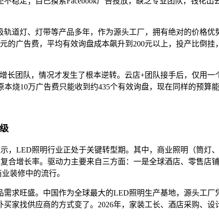
不稳定；自己摸索Facebook广告投放，缺乏专业团队，钱花
磁吸轨道灯、灯带等产品多年，作为源头工厂，拥有绝对的价格优
万元的广告费，平均有效询盘成本飙升到200元以上，投产比倒
增长团队，情况才发生了根本逆转。云店+团队接手后，仅用一个季
%。原本烧10万广告费只能收到约435个有效询盘，现在同样的预算
级
趋势》报告显示，LED照明行业正处于关键转型期。其中，商业照明
8.5%的年复合增长率。驱动力主要来自三方面：一是全球酒店、零
商业装修中的流行。
品需求旺盛。中国作为全球最大的LED照明生产基地，源头工
供应商的方式变了。2026年，家装工长、酒店采购、设计公司等专业