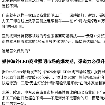
流量越来越贵且鱼龙混杂，一个询盘的成本动辄两三百，质量还
是找不到。
广东就有这样一家LED商业照明工厂——深耕筒灯、射灯、
力工厂却在线上数字营销上连续翻车——在3个月内烧掉近10
钱”的死胡同。
直到找到外贸获客领域的专业服务商可迅科技——“云店+”外贸
盘成本从原原本本的230元直线优化到30元，降幅高达86.9
这是怎么做到的？
抓住海外LED商业照明市场的爆发期，渠道力必须升
据TrendForce最新发布的《2026全球LED照明市场
场2025年规模已突破800亿美元，预计到2030年将保持
快速渗透；三是“无主灯设计”和“磁吸轨道系统”在海外家装和
北美、欧洲、中东及东南亚市场对高性价比的LED商业照明产
多工厂的出口数据在下滑——不是海外不需要你的灯，而是海外买家找
应商的第一站。