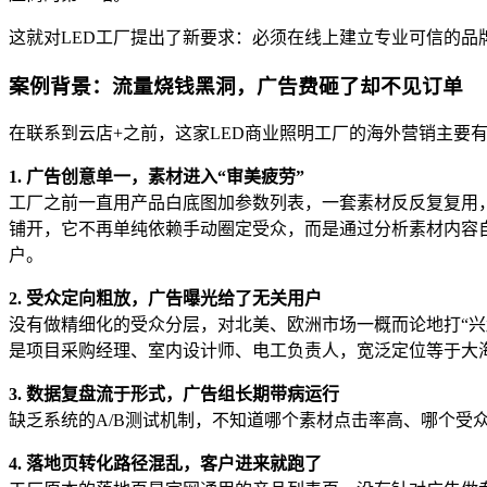
这就对LED工厂提出了新要求：必须在线上建立专业可信的
案例背景：流量烧钱黑洞，广告费砸了却不见订单
在联系到云店+之前，这家LED商业照明工厂的海外营销主要
1. 广告创意单一，素材进入“审美疲劳”
工厂之前一直用产品白底图加参数列表，一套素材反反复复用，对于
铺开，它不再单纯依赖手动圈定受众，而是通过分析素材内容
户。
2. 受众定向粗放，广告曝光给了无关用户
没有做精细化的受众分层，对北美、欧洲市场一概而论地打“兴
是项目采购经理、室内设计师、电工负责人，宽泛定位等于大
3. 数据复盘流于形式，广告组长期带病运行
缺乏系统的A/B测试机制，不知道哪个素材点击率高、哪个受
4. 落地页转化路径混乱，客户进来就跑了