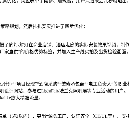
专属优化，询盘表单字段多、加载慢，用户点进来后几秒就退出
和策略规划，然后扎扎实实推进了四步优化：
拍摄了筒灯/射灯在商业店铺、酒店走廊的实际安装效果视频，制
厂家直供”的价格优势标签，并加入生产线实拍及出货检验画面，
计师”“项目经理”“酒店采购”“装修承包商”“电工负责人”等职业
计网站、参与过LightFair/法兰克照明展等专业活动的用户。
like放大精准流量。
5项以内），突出“源头工厂、认证齐全（CE/UL等）、支持定